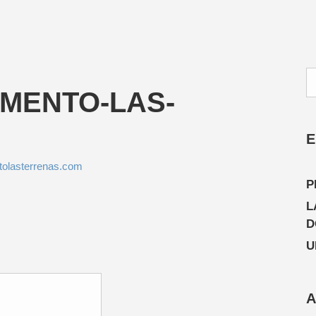
AMENTO-LAS-
E
olasterrenas.com
P
L
D
U
A