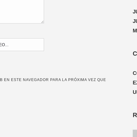
J
J
M
C
C
B EN ESTE NAVEGADOR PARA LA PRÓXIMA VEZ QUE
E
U
R