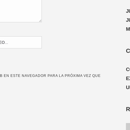
J
J
M
C
C
B EN ESTE NAVEGADOR PARA LA PRÓXIMA VEZ QUE
E
U
R