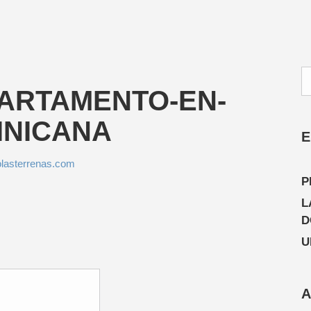
PARTAMENTO-EN-
INICANA
E
lasterrenas.com
P
L
D
U
A