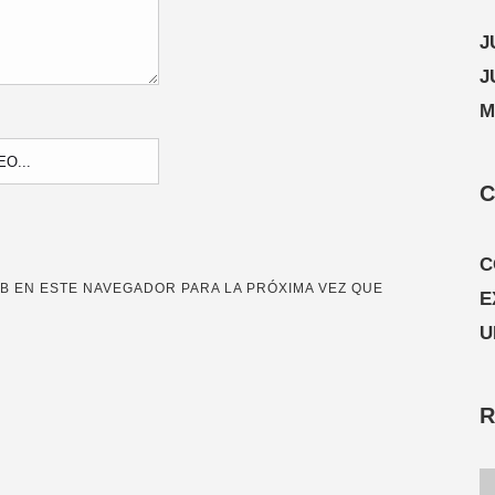
J
J
M
C
C
B EN ESTE NAVEGADOR PARA LA PRÓXIMA VEZ QUE
E
U
R