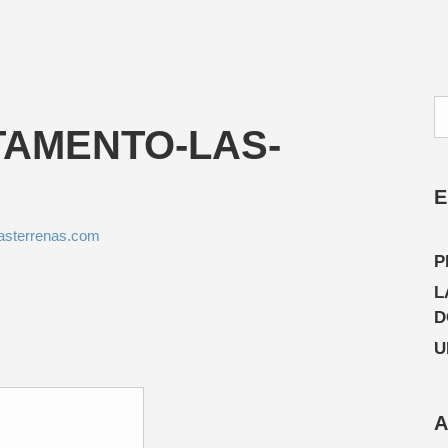
TAMENTO-LAS-
E
asterrenas.com
P
L
D
U
A