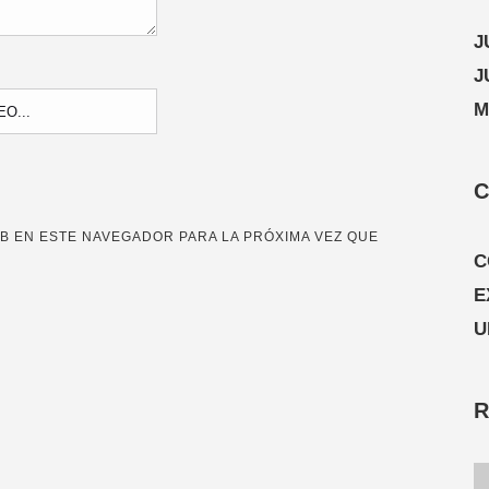
J
J
M
C
B EN ESTE NAVEGADOR PARA LA PRÓXIMA VEZ QUE
C
E
U
R