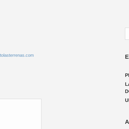
olasterrenas.com
E
P
L
D
U
A